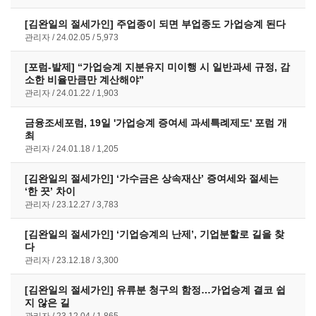
[김완일의 절세가인] 주업종이 되면 부업종도 가업승계 된다
관리자
24.02.05
5,973
[포럼-발제] “가업승계 지분유지 미이행 시 일반과세 규정, 감
소한 비율만큼만 계산해야”
관리자
24.01.22
1,903
금융조세포럼, 19일 '가업승계 증여세 과세특례제도' 포럼 개
최
관리자
24.01.18
1,205
[김완일의 절세가인] ‘가수금은 상속재산’ 증여세와 절세는
‘한 끗’ 차이
관리자
23.12.27
3,783
[김완일의 절세가인] ‘기업승계의 난제’, 기업분할로 길을 찾
다
관리자
23.12.18
3,300
[김완일의 절세가인] 유류분 청구의 함정…가업승계 결코 쉽
지 않은 길
관리자
23.12.04
1,865