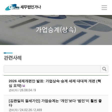
가업승계(상속)
관련사례
2026 세제개편안 발표: 가업상속·승계 세제 대대적 개편 (핵
심 요약)
관리자
26.08.04
9
[김완일의 절세가인] 가업승계는 ‘개인’보다 ‘법인’이 훨씬 좋
다
관리자
24.02.26
2,469