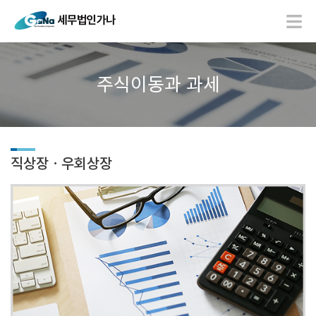
주식이동과 과세
직상장ㆍ우회상장