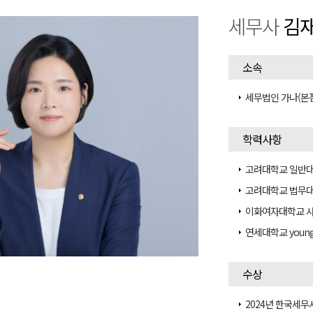
세무사
김
소속
세무법인 가나(본
학력사항
고려대학교 일반대
고려대학교 법무대
이화여자대학교 
연세대학교 young
수상
2024년 한국세무