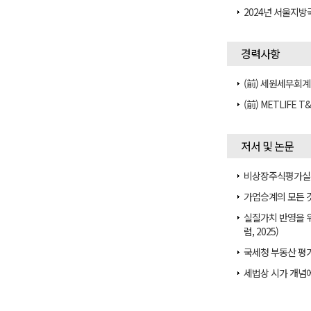
2024년 서울지
경력사항
(前) 세원세무회계
(前) METLIFE 
저서 및 논문
비상장주식평가실무 
가업승계의 모든 것 
실질가치 반영을 
럼, 2025)
국세청 부동산 평가
세법상 시가 개념에 