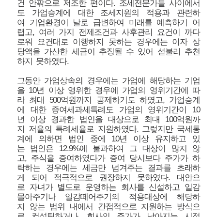
건 안팎으로 저조한 편이다. 조세전문가들 사이에서
도 가업승계에 대한 조세지원의 적용과 관련하
여 기업환경이 날로 급변하여 미래를 예측하기 어
렵고, 여러 가지 전제조건과 사후관리 요건이 까다
로워 요건대로 이행하지 못하는 경우에는 이자 상
당액을 가산한 세금이 추징될 수 있어 섣불리 추천
하지 못하였다.
그동안 가업상속의 경우에는 가업에 해당하는 기업
을 10년 이상 영위한 경우에 가업의 영위기간에 따
라 최대 500억원까지 공제하기도 하였고, 가업승계
에 대한 증여세과세특례도 가업의 영위기간이 10
년 이상 경과한 법인을 대상으로 최대 100억원까
지 저율의 특례세율로 지원하였다. 그렇지만 국세통
계에 의하면 법인 중에 10년 이상 유지하고 있
는 법인은 12.9%에 불과하여 그 대상이 많지 않
고, 주식을 증여하였다가 증여 당시보다 주가가 하
락하는 경우에는 세금만 넘겨주는 결과를 초래하
게 되어 적극적으로 권장하지 못하였다. 대안으
로 자녀가 별도로 운영하는 회사를 신설하고 일감
몰아주기나 일감떼어주기의 적용대상에 해당하
지 않는 범위 내에서 간접적으로 지원하는 방식으
로 컨설팅하거나, 회사의 주가가 낮아지는 시점