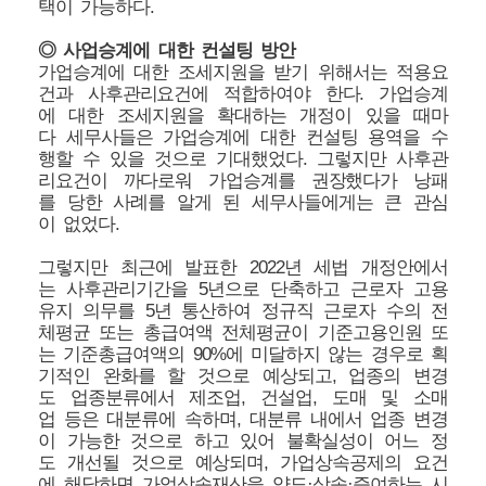
택이 가능하다.
◎ 사업승계에 대한 컨설팅 방안
가업승계에 대한 조세지원을 받기 위해서는 적용요
건과 사후관리요건에 적합하여야 한다. 가업승계
에 대한 조세지원을 확대하는 개정이 있을 때마
다 세무사들은 가업승계에 대한 컨설팅 용역을 수
행할 수 있을 것으로 기대했었다. 그렇지만 사후관
리요건이 까다로워 가업승계를 권장했다가 낭패
를 당한 사례를 알게 된 세무사들에게는 큰 관심
이 없었다.
그렇지만 최근에 발표한 2022년 세법 개정안에서
는 사후관리기간을 5년으로 단축하고 근로자 고용
유지 의무를 5년 통산하여 정규직 근로자 수의 전
체평균 또는 총급여액 전체평균이 기준고용인원 또
는 기준총급여액의 90%에 미달하지 않는 경우로 획
기적인 완화를 할 것으로 예상되고, 업종의 변경
도 업종분류에서 제조업, 건설업, 도매 및 소매
업 등은 대분류에 속하며, 대분류 내에서 업종 변경
이 가능한 것으로 하고 있어 불확실성이 어느 정
도 개선될 것으로 예상되며, 가업상속공제의 요건
에 해당하면 가업상속재산을 양도·상속·증여하는 시