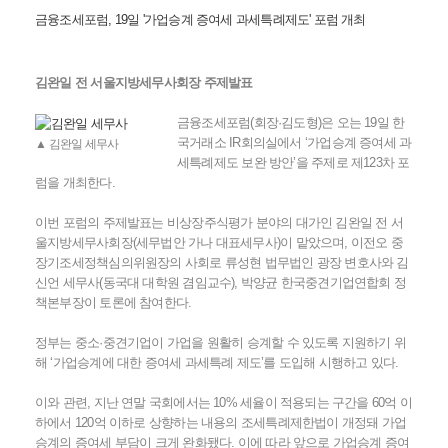
금융조세포럼, 19일 '가업승계 증여세 과세특례제도' 포럼 개최
김완일 전 서울지방세무사회장 주제발표
금융조세포럼(회장·김도형)은 오는 19일 한
국거래소 IR회의실에서 ‘가업승계 증여세 과
▲ 김완일 세무사
세특례제도 보완 방안’을 주제로 제123차 포
럼을 개최한다.
이번 포럼의 주제발표는 비상장주식평가 분야의 대가인 김완일 전 서
울지방세무사회장(세무법안 가나 대표세무사)이 맡았으며, 이전오 중
장기조세정책심의위원장의 사회로 류성현 법무법인 광장 변호사와 김
신언 세무사(동국대 대학원 겸임교수), 박양균 한국중견기업연합회 정
책본부장이 토론에 참여한다.
정부는 중소·중견기업이 가업을 원활히 승계할 수 있도록 지원하기 위
해 ‘가업승계에 대한 증여세 과세특례 제도’를 도입해 시행하고 있다.
이와 관련, 지난 연말 국회에서는 10% 세율이 적용되는 구간을 60억 이
하에서 120억 이하로 상향하는 내용의 조세특례제한법이 개정돼 가업
승계의 증여세 부담이 크게 완화됐다. 이에 따라 앞으로 가업승계 증여